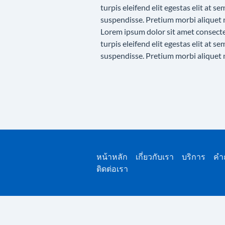
turpis eleifend elit egestas elit at
suspendisse. Pretium morbi aliquet
Lorem ipsum dolor sit amet consectet
turpis eleifend elit egestas elit at
suspendisse. Pretium morbi aliquet
หน้าหลัก
เกี่ยวกับเรา
บริการ
คำ
ติดต่อเรา