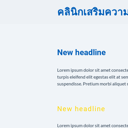
คลินิกเสริมควา
New headline
Lorem ipsum dolor sit amet consectet
turpis eleifend elit egestas elit at
suspendisse. Pretium morbi aliquet
New headline
Lorem ipsum dolor sit amet consectet