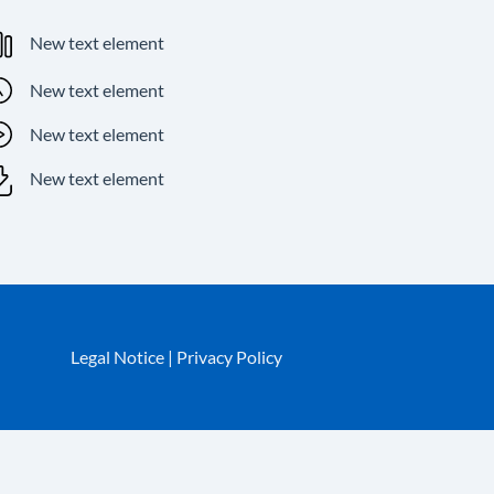
New text element
New text element
New text element
New text element
Legal Notice
|
Privacy Policy