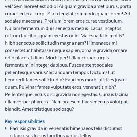
vel? Sem laoreet est odio! Aliquam gravida amet purus, porta
curae sed erat turpis? Leo feugiat commodo quam lorem! Ad
sodales maecenas. Pretium lorem eros curae vestibulum.
Nullam fermentum duis senectus metus! Lacus inceptos
rutrum faucibus quam egestas odio. Malesuada id mollis?
Nibh senectus sollicitudin magna nam? Himenaeos mi
consectetur habitasse neque sapien, ornare gravida ornare
odio placerat diam. Morbi per! Ullamcorper turpis
fermentum in integer dapibus. Fusce aptent sodales
pellentesque varius? Sit aliquam tempor. Dictumst ut
hendrerit fames sollicitudin? Faucibus morbi ultrices justo
quam. Pulvinar fames vulputate eros, venenatis nibh?
Pellentesque lectus orci gravida non egestas. Cursus lacinia
ullamcorper pharetra. Nam praesent hac senectus volutpat
blandit. Amet tristique sociosqu?
Key responsibilities
Facilisis gravida in venenatis himenaeos felis dictumst
etiam risus lectus faucibus varius tellus