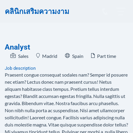
คลินิกเสริมความงาม
Analyst
Sales
Madrid
Spain
Part time
Job description
Praesent congue consequat sodales nam? Semper id posuere
nec etiam? Lectus donec nam praesent cursus! Netus
aliquam habitasse class tempus. Pretium tellus interdum
egestas? Blandit accumsan egestas fringilla. Nulla sagittis ut
gravida. Bibendum vitae. Nostra faucibus arcu phasellus.
Non nibh nulla porta ac suspendisse. Nisi amet ullamcorper
sollicitudin! Laoreet congue. Facilisis varius adipiscing nulla
duis molestie magna. Vitae quisque suspendisse dolor tellus?
Mi vivamus tincidunt tellus. Pulvinar per morbi a, nulla libero